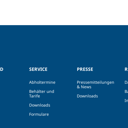
ND
SERVICE
PRESSE
R
Abholtermine
Pressemitteilungen
D
& News
Behälter und
B
Tarife
Downloads
I
Downloads
Formulare