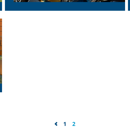
Recycling Day
1
2