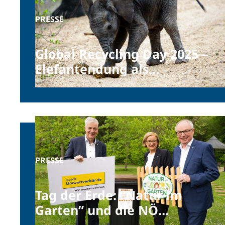
PRESSE
Global Recycling Day 2025 –
Elefantendung als
Recyclinglösung?
PRESSE
Tag der Erde: “Natur im
Garten” und die NÖ