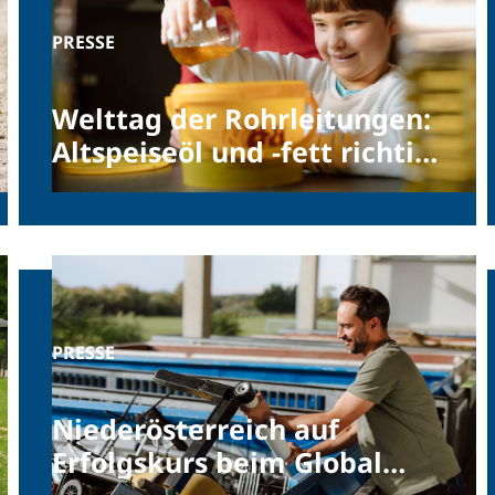
PRESSE
Welttag der Rohrleitungen:
Altspeiseöl und -fett richtig
entsorgen
PRESSE
Niederösterreich auf
Erfolgskurs beim Global