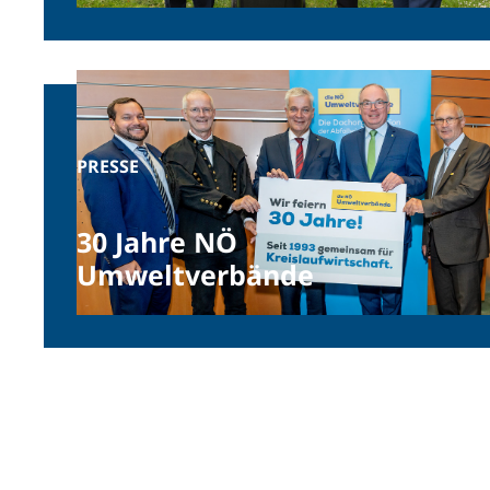
Umweltverbände erklären,
wie aus Bioabfall wertvoller
Humus entstehen kann
PRESSE
30 Jahre NÖ
Umweltverbände