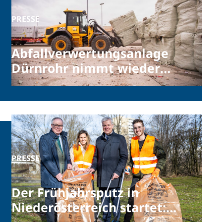
PRESSE
Abfallverwertungsanlage
Dürnrohr nimmt wieder
Fahrt auf – dritte
Verbrennungslinie wieder
in Betrieb
PRESSE
Der Frühjahrsputz in
Niederösterreich startet: