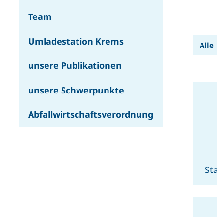
Team
Umladestation Krems
Alle
unsere Publikationen
unsere Schwerpunkte
Abfallwirtschaftsverordnung
St
"S
04
PD