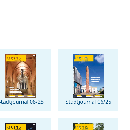
Stadtjournal 08/25
Stadtjournal 06/25
"Stadtjournal
"Stadtjournal
08/25"
06/25"
PDF-
PDF-