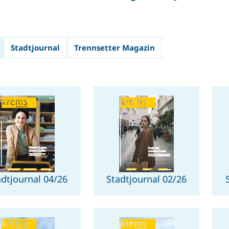
Stadtjournal
Trennsetter Magazin
adtjournal 04/26
Stadtjournal 02/26
tadtjournal
"Stadtjournal
/26"
02/26"
F-
PDF-