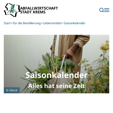
Skip to main content
Start
für die Bevölkerung
Lebensmittel
Saisonkalender
Saisonkalender
Alles hat seine Zeit
© iStock