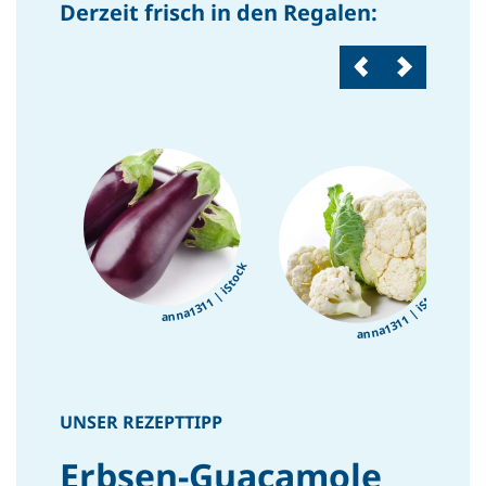
Derzeit frisch in den Regalen:
anna1311 | iStock
anna1311 | iStock
UNSER REZEPTTIPP
Erbsen-Guacamole