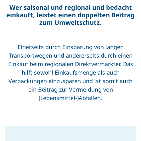
Wer saisonal und regional und bedacht
einkauft, leistet einen doppelten Beitrag
zum Umweltschutz.
Einerseits durch Einsparung von langen
Transportwegen und andererseits durch einen
Einkauf beim regionalen Direktvermarkter. Das
hilft sowohl Einkaufsmenge als auch
Verpackungen einzusparen und ist somit auch
ein Beitrag zur Vermeidung von
(Lebensmittel-)Abfällen.