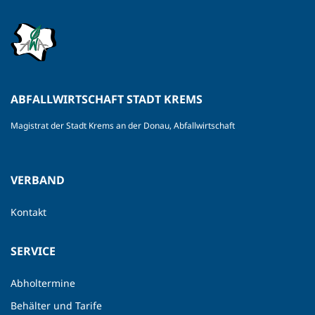
ABFALLWIRTSCHAFT STADT KREMS
Magistrat der Stadt Krems an der Donau, Abfallwirtschaft
VERBAND
Kontakt
SERVICE
Abholtermine
Behälter und Tarife