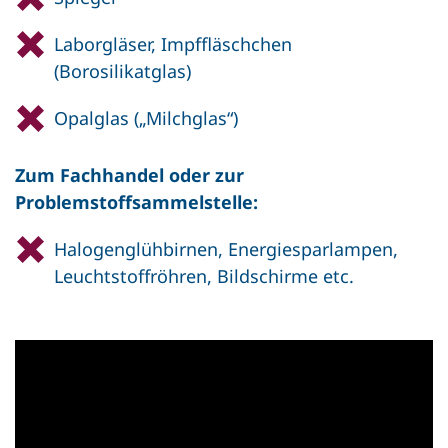
Laborgläser, Impffläschchen
(Borosilikatglas)
Opalglas („Milchglas“)
Zum Fachhandel oder zur
Problemstoffsammelstelle:
Halogenglühbirnen, Energiesparlampen,
Leuchtstoffröhren, Bildschirme etc.