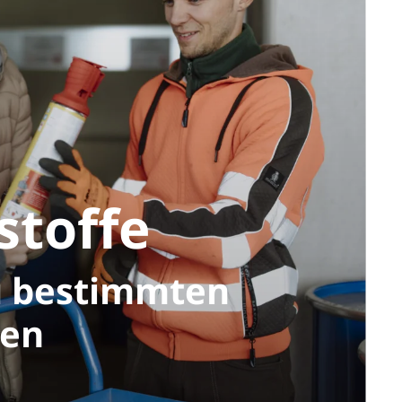
stoffe
u bestimmten
nen