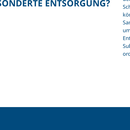
SONDERTE ENTSORGUNG?
Sc
kö
Sa
um
En
Su
or